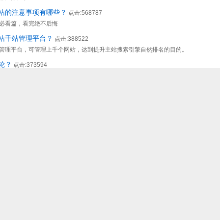
站的注意事项有哪些？
点击:568787
必看篇，看完绝不后悔
站千站管理平台？
点击:388522
管理平台，可管理上千个网站，达到提升主站搜索引擎自然排名的目的。
轮？
点击:373594
模式：图表模式（操作直观）、列表模式（方便操作）
验谈,工信部备案快速通过秘诀
点击:1567966
核
写的相关说明
点击:1455406
意事项,备案填写说明
修改!
点击:1127305
料修改,备案信息修改
大功能更新曝光
点击:893833
更新，将带给用户实实在在的真需求，教您会用。
析流程
点击:950785
务条款
点击:3159653