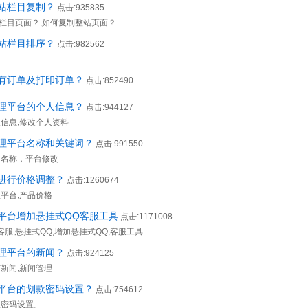
站栏目复制？
点击:935835
栏目页面？,如何复制整站页面？
站栏目排序？
点击:982562
有订单及打印订单？
点击:852490
理平台的个人信息？
点击:944127
人信息,修改个人资料
理平台名称和关键词？
点击:991550
站名称，平台修改
进行价格调整？
点击:1260674
理平台,产品价格
平台增加悬挂式QQ客服工具
点击:1171008
客服,悬挂式QQ,增加悬挂式QQ,客服工具
理平台的新闻？
点击:924125
布新闻,新闻管理
平台的划款密码设置？
点击:754612
密码设置,