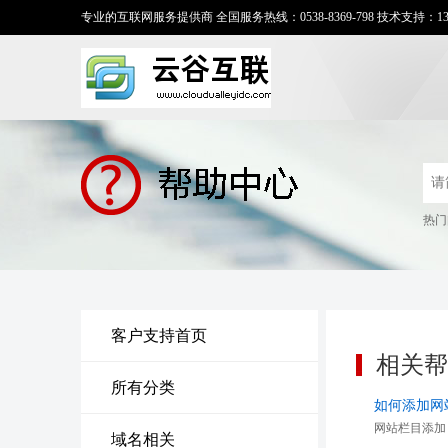
专业的互联网服务提供商 全国服务热线：0538-8369-798 技术支持：131-7
热门
客户支持首页
相关帮
所有分类
如何添加网
网站栏目添加
域名相关