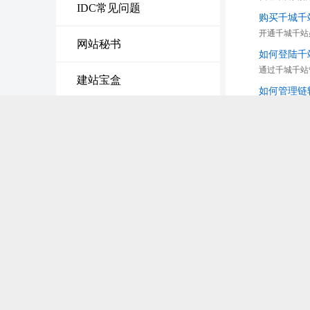
IDC常见问题
购买千城千
开通千城千站
网站秘书
如何登陆千
通过千城千站
建站宝盒
如何管理链
链轮共分两种
400电话
网站备案经
备案,备案审
网站备案专题
备案信息填
备案,备案注
会员相关
备案信息的
备案,备案资
在线提交问题
千城千站7
千城千站此次
域名转入解
我司域名服