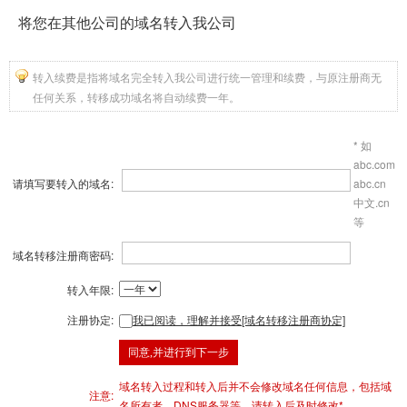
将您在其他公司的域名转入我公司
转入续费是指将域名完全转入我公司进行统一管理和续费，与原注册商无
任何关系，转移成功域名将自动续费一年。
* 如
abc.com
请填写要转入的域名:
abc.cn
中文.cn
等
域名转移注册商密码:
转入年限:
注册协定:
我已阅读，理解并接受[域名转移注册商协定]
域名转入过程和转入后并不会修改域名任何信息，包括域
注意:
名所有者，DNS服务器等，请转入后及时修改*