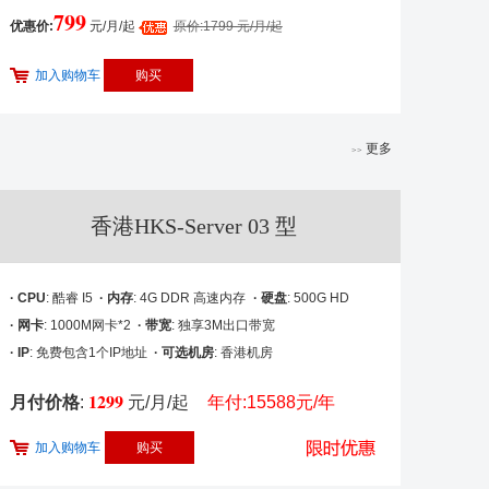
799
优惠价:
元/月/起
原价:1799 元/月/起
加入购物车
更多
>>
香港HKS-Server 03 型
· CPU
: 酷睿 I5
· 内存
: 4G DDR 高速内存
· 硬盘
: 500G HD
· 网卡
: 1000M网卡*2
· 带宽
: 独享3M出口带宽
· IP
: 免费包含1个IP地址
· 可选机房
: 香港机房
1299
月付价格
:
元/月/起
年付:15588元/年
加入购物车