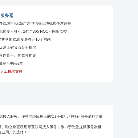
内服务器
京多线/杭州双线/广东电信等三地机房任意选择
有机房专人驻守, 24*7*365 NOC不间断监控
00M共享带宽,限制最多开10个网站
星级以上省节点骨干机房
口直连骨干、带宽可扩充
次最多可购买2年
24人工技术支持
数据接入服务。许多网络应用上的实际问题，往往还额外消耗大量
、独立带宽租用等互联网接入服务；致力于为您提供服务器租
企业用户的选择！