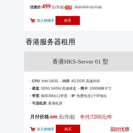
499
优惠价:
元/月/起
原价:899 元/月/起
加入购物车
香港服务器租用
香港HKS-Server 01 型
· CPU
: Intel G630
· 内存
: 4G DDR 高速内存
· 硬盘
: 500G SATAII 高速硬盘
· 网卡
: 1000M网卡*2
· 带宽
: 独享3M出口带宽
· IP
: 免费包含1个IP地址
· 可选机房
: 香港机房
600
月付价格
:
元/月/起
年付:7200元/年
加入购物车