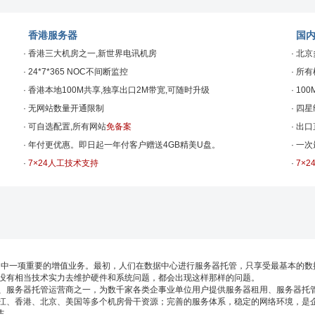
香港服务器
国
· 香港三大机房之一,新世界电讯机房
· 北
· 24*7*365 NOC不间断监控
· 所
· 香港本地100M共享,独享出口2M带宽,可随时升级
· 1
· 无网站数量开通限制
· 四
· 可自选配置,所有网站
免备案
· 出
· 年付更优惠。即日起一年付客户赠送4GB精美U盘。
· 一
·
7×24人工技术支持
·
7×
服务当中一项重要的增值业务。最初，人们在数据中心进行服务器托管，只享受最基本的
没有相当技术实力去维护硬件和系统问题，都会出现这样那样的问题。
服务器托管运营商之一，为数千家各类企事业单位用户提供服务器租用、服务器托管
江、香港、北京、美国等多个机房骨干资源；完善的服务体系，稳定的网络环境，是
装