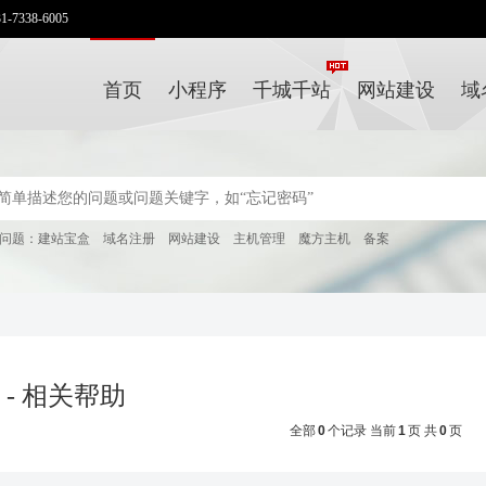
338-6005
首页
小程序
千城千站
网站建设
域
问题：
建站宝盒
域名注册
网站建设
主机管理
魔方主机
备案
 - 相关帮助
全部
0
个记录 当前
1
页 共
0
页