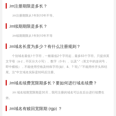
.im注册期限是多长？
.im注册期限从1年到10年不等。
.im续期期限是多长？
.im续期期限从1年到10年不等
.im域名长度为多少？有什么注册规则？
个别域名最低1个字符，一般最低2个字符起，最多63个字符。只提供英
文字母（a-z，不区分大小写）、数字（0-9）、以及"-"（英文中的连词号，
即中横线），不能使用空格及特殊字符(如!、&、? 等),"-"不能用作开头和结
尾。注*中文域名实际是转码后注册。
.im域名续费宽限期多长？要如何进行域名续费？
.im 域名续期宽限期是30天，我司注册的域名可以在后台进行续费生
效。
.im域名有赎回宽限期 (rgp) ？